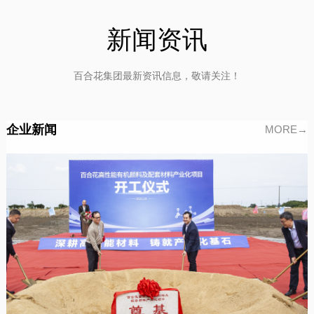
新闻资讯
百合花集团最新资讯信息，敬请关注！
企业新闻
MORE→