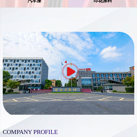
汽车漆
印花涂料
COMPANY PROFILE