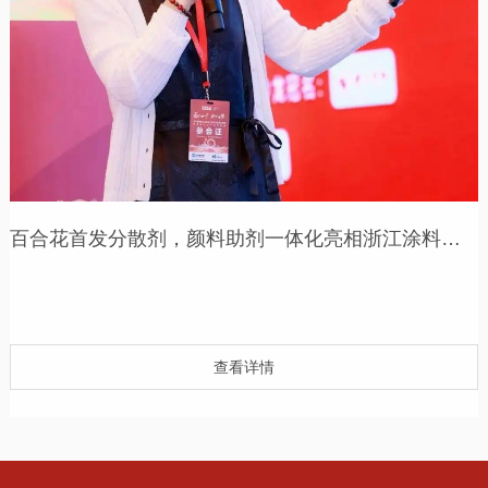
百合花首发分散剂，颜料助剂一体化亮相浙江涂料年
会
查看详情