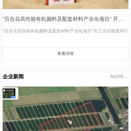
“百合花高性能有机颜料及配套材料产业化项目” 开工
仪式隆重举行
“百合花高性能有机颜料及配套材料产业化项目”开工仪式隆重举行
查看详情
企业新闻
MORE→