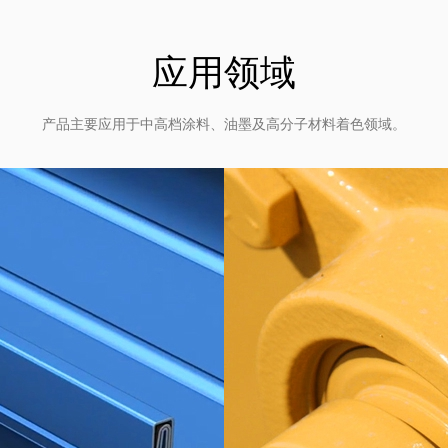
应用领域
产品主要应用于中高档涂料、油墨及高分子材料着色领域。